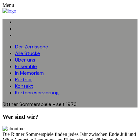
Menu
Der Zerrissene
Alle Stücke
Über uns
Ensemble
In Memoriam
Partner
Kontakt
Kartenreservierung
Rittner Sommerspiele - seit 1973
Wer sind wir?
Die Rittner Sommerspiele finden jedes Jahr zwischen Ende Juli und
Mitte August in Lengmoos am Ritten statt und zählen zu den