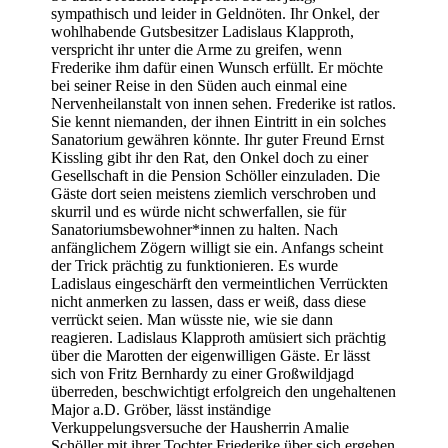
sympathisch und leider in Geldnöten. Ihr Onkel, der
wohlhabende Gutsbesitzer Ladislaus Klapproth,
verspricht ihr unter die Arme zu greifen, wenn
Frederike ihm dafür einen Wunsch erfüllt. Er möchte
bei seiner Reise in den Süden auch einmal eine
Nervenheilanstalt von innen sehen. Frederike ist ratlos.
Sie kennt niemanden, der ihnen Eintritt in ein solches
Sanatorium gewähren könnte. Ihr guter Freund Ernst
Kissling gibt ihr den Rat, den Onkel doch zu einer
Gesellschaft in die Pension Schöller einzuladen. Die
Gäste dort seien meistens ziemlich verschroben und
skurril und es würde nicht schwerfallen, sie für
Sanatoriumsbewohner*innen zu halten. Nach
anfänglichem Zögern willigt sie ein. Anfangs scheint
der Trick prächtig zu funktionieren. Es wurde
Ladislaus eingeschärft den vermeintlichen Verrückten
nicht anmerken zu lassen, dass er weiß, dass diese
verrückt seien. Man wüsste nie, wie sie dann
reagieren. Ladislaus Klapproth amüsiert sich prächtig
über die Marotten der eigenwilligen Gäste. Er lässt
sich von Fritz Bernhardy zu einer Großwildjagd
überreden, beschwichtigt erfolgreich den ungehaltenen
Major a.D. Gröber, lässt inständige
Verkuppelungsversuche der Hausherrin Amalie
Schöller mit ihrer Tochter Friederike über sich ergehen