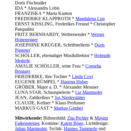
Doris Fischnaller
IDA * Alessandra Lobis
FRANZISKA * Maria Kanton
FREDERIKE KLAPPROTH *
Magdalena Lun
ERNST KISSLING, Frederikes Freund * Christopher
Pasqualini
FRITZ BERNHARDY, Weltreisender *
Werner
Hohenegger
JOSEPHINE KRÜGER, Schriftstellerin *
Doris
Pigneter
SCHÖLLER, ehemaliger Musikdirektor *
Helmuth
Mederle
AMALIE SCHÖLLER, seine Frau *
Cornelia
Brugger
FRIEDERIKE, ihre Tochter *
Linda Covi
EUGENIE RÜMPEL *
Hanenn Huber
GRÖBER, Major a. D. * Alexander Messner
LUNA STAR, Schauspielerin *
Liz Marmsoler
JEAN, Zahlkellner *
Jos Niederstätter
CLAUDE, Kellner * Klaus Profunser
MARKUS GAST *
Markus Gimbel
Mitwirkende:
Bühnenbild:
Zita Pichler
&
Mirjam
Falkensteiner
, Kostüme:
Katrin Böge
, Lichtdesign:
Julian Marmsoler
, Techik:
Hannes Tammerle
und