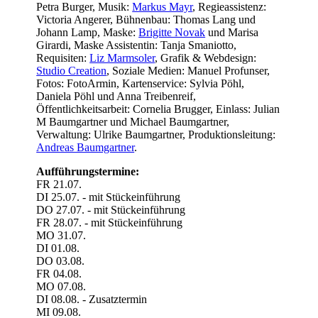
Petra Burger, Musik:
Markus Mayr
, Regieassistenz:
Victoria Angerer, Bühnenbau: Thomas Lang und
Johann Lamp, Maske:
Brigitte Novak
und Marisa
Girardi, Maske Assistentin: Tanja Smaniotto,
Requisiten:
Liz Marmsoler
, Grafik & Webdesign:
Studio Creation
, Soziale Medien: Manuel Profunser,
Fotos: FotoArmin, Kartenservice: Sylvia Pöhl,
Daniela Pöhl und Anna Treibenreif,
Öffentlichkeitsarbeit: Cornelia Brugger, Einlass: Julian
M Baumgartner und Michael Baumgartner,
Verwaltung: Ulrike Baumgartner, Produktionsleitung:
Andreas Baumgartner
.
Aufführungstermine:
FR 21.07.
DI 25.07. - mit Stückeinführung
DO 27.07. - mit Stückeinführung
FR 28.07. - mit Stückeinführung
MO 31.07.
DI 01.08.
DO 03.08.
FR 04.08.
MO 07.08.
DI 08.08. - Zusatztermin
MI 09.08.