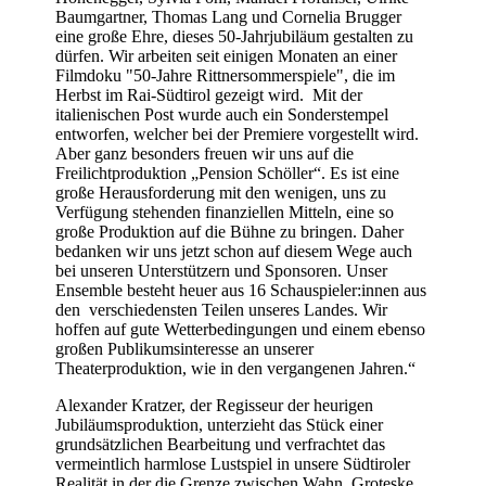
Baumgartner, Thomas Lang und Cornelia Brugger
eine große Ehre, dieses 50-Jahrjubiläum gestalten zu
dürfen. Wir arbeiten seit einigen Monaten an einer
Filmdoku "50-Jahre Rittnersommerspiele", die im
Herbst im Rai-Südtirol gezeigt wird. Mit der
italienischen Post wurde auch ein Sonderstempel
entworfen, welcher bei der Premiere vorgestellt wird.
Aber ganz besonders freuen wir uns auf die
Freilichtproduktion „Pension Schöller“. Es ist eine
große Herausforderung mit den wenigen, uns zu
Verfügung stehenden finanziellen Mitteln, eine so
große Produktion auf die Bühne zu bringen. Daher
bedanken wir uns jetzt schon auf diesem Wege auch
bei unseren Unterstützern und Sponsoren. Unser
Ensemble besteht heuer aus 16 Schauspieler:innen aus
den verschiedensten Teilen unseres Landes. Wir
hoffen auf gute Wetterbedingungen und einem ebenso
großen Publikumsinteresse an unserer
Theaterproduktion, wie in den vergangenen Jahren.“
Alexander Kratzer, der Regisseur der heurigen
Jubiläumsproduktion, unterzieht das Stück einer
grundsätzlichen Bearbeitung und verfrachtet das
vermeintlich harmlose Lustspiel in unsere Südtiroler
Realität in der die Grenze zwischen Wahn, Groteske