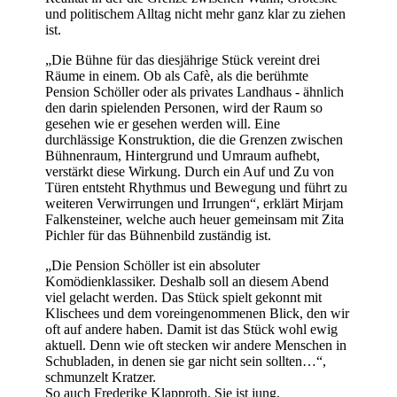
und politischem Alltag nicht mehr ganz klar zu ziehen
ist.
„Die Bühne für das diesjährige Stück vereint drei
Räume in einem. Ob als Cafè, als die berühmte
Pension Schöller oder als privates Landhaus - ähnlich
den darin spielenden Personen, wird der Raum so
gesehen wie er gesehen werden will. Eine
durchlässige Konstruktion, die die Grenzen zwischen
Bühnenraum, Hintergrund und Umraum aufhebt,
verstärkt diese Wirkung. Durch ein Auf und Zu von
Türen entsteht Rhythmus und Bewegung und führt zu
weiteren Verwirrungen und Irrungen“, erklärt Mirjam
Falkensteiner, welche auch heuer gemeinsam mit Zita
Pichler für das Bühnenbild zuständig ist.
„Die Pension Schöller ist ein absoluter
Komödienklassiker. Deshalb soll an diesem Abend
viel gelacht werden. Das Stück spielt gekonnt mit
Klischees und dem voreingenommenen Blick, den wir
oft auf andere haben. Damit ist das Stück wohl ewig
aktuell. Denn wie oft stecken wir andere Menschen in
Schubladen, in denen sie gar nicht sein sollten…“,
schmunzelt Kratzer.
So auch Frederike Klapproth. Sie ist jung,