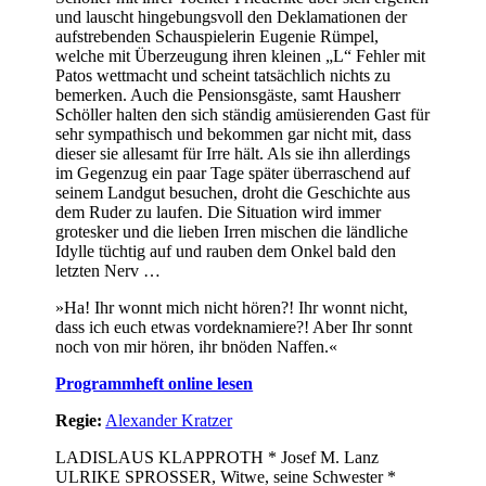
und lauscht hingebungsvoll den Deklamationen der
aufstrebenden Schauspielerin Eugenie Rümpel,
welche mit Überzeugung ihren kleinen „L“ Fehler mit
Patos wettmacht und scheint tatsächlich nichts zu
bemerken. Auch die Pensionsgäste, samt Hausherr
Schöller halten den sich ständig amüsierenden Gast für
sehr sympathisch und bekommen gar nicht mit, dass
dieser sie allesamt für Irre hält. Als sie ihn allerdings
im Gegenzug ein paar Tage später überraschend auf
seinem Landgut besuchen, droht die Geschichte aus
dem Ruder zu laufen. Die Situation wird immer
grotesker und die lieben Irren mischen die ländliche
Idylle tüchtig auf und rauben dem Onkel bald den
letzten Nerv …
»Ha! Ihr wonnt mich nicht hören?! Ihr wonnt nicht,
dass ich euch etwas vordeknamiere?! Aber Ihr sonnt
noch von mir hören, ihr bnöden Naffen.«
Programmheft online lesen
Regie:
Alexander Kratzer
LADISLAUS KLAPPROTH * Josef M. Lanz
ULRIKE SPROSSER, Witwe, seine Schwester *