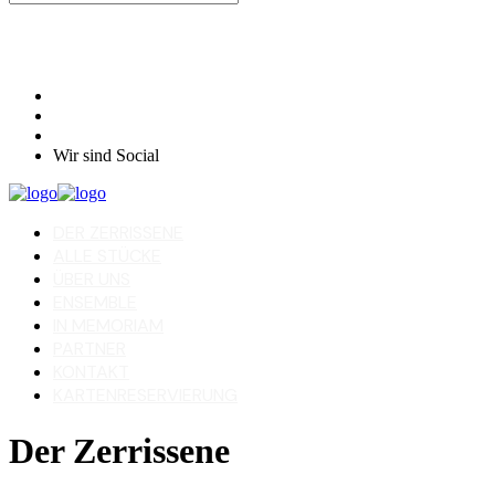
Wir sind Social
DER ZERRISSENE
ALLE STÜCKE
ÜBER UNS
ENSEMBLE
IN MEMORIAM
PARTNER
KONTAKT
KARTENRESERVIERUNG
Der Zerrissene