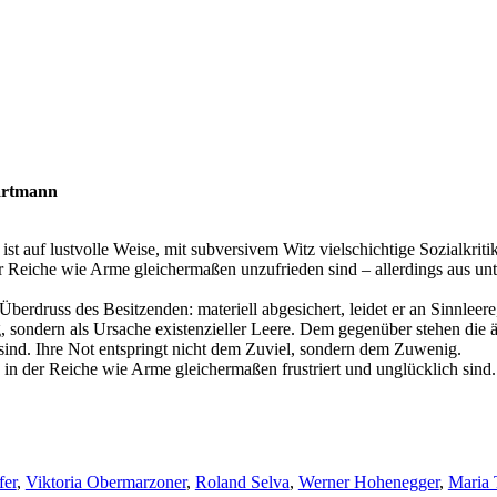
Hartmann
uf lustvolle Weise, mit subversivem Witz vielschichtige Sozialkritik, 
 der Reiche wie Arme gleichermaßen unzufrieden sind – allerdings aus u
berdruss des Besitzenden: materiell abgesichert, leidet er an Sinnlee
g, sondern als Ursache existenzieller Leere. Dem gegenüber stehen di
sind. Ihre Not entspringt nicht dem Zuviel, sondern dem Zuwenig.
 in der Reiche wie Arme gleichermaßen frustriert und unglücklich sind.
fer
,
Viktoria Obermarzoner
,
Roland Selva
,
Werner Hohenegger
,
Maria 