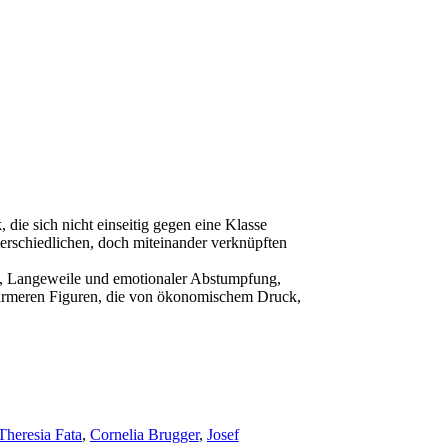
die sich nicht einseitig gegen eine Klasse
nterschiedlichen, doch miteinander verknüpften
re, Langeweile und emotionaler Abstumpfung,
e ärmeren Figuren, die von ökonomischem Druck,
Theresia Fata
,
Cornelia Brugger
,
Josef