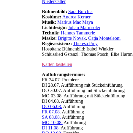
Niederstätter
Bühnenbild:
Sara Burchia
Kostüme:
Andrea Kerner
Musik:
Markus Mac Maya
Lichtdesign:
Julian Marmsoler
Technik:
Hannes Tammerle
Maske:
Brigitte Novak
,
Catja Monteleoni
Regieassistenz:
Theresa Prey
Hospitanz Bühnenbild: Isabel Winkler
Schlusslied Gstanzl: Thomas Posch, Elke Hart
Karten bestellen
Aufführungstermine:
FR 24.07. Premiere
DI 28.07. Aufführung mit Stückeinführung
DO 30.07. Aufführung mit Stückeinführung
MO 03.08. Aufführung mit Stückeinführung
DI 04.08. Aufführung
DO 06.08.
Aufführung
FR 07.08.
Aufführung
SA 08.08.
Aufführung
MO 10.08.
Aufführung
DI 11.08.
Aufführung