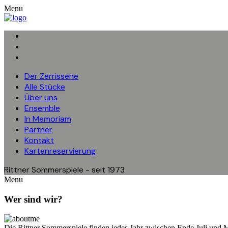
Menu
Der Zerrissene
Alle Stücke
Über uns
Ensemble
In Memoriam
Partner
Kontakt
Kartenreservierung
Rittner Sommerspiele - seit 1973
Menu
Wer sind wir?
Die Rittner Sommerspiele finden jedes Jahr zwischen Ende Juli und Mi