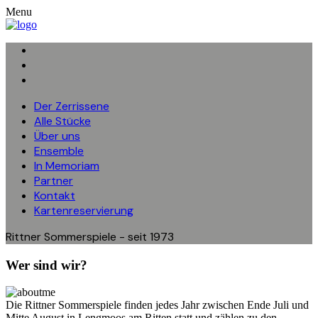
Menu
Der Zerrissene
Alle Stücke
Über uns
Ensemble
In Memoriam
Partner
Kontakt
Kartenreservierung
Rittner Sommerspiele - seit 1973
Wer sind wir?
Die Rittner Sommerspiele finden jedes Jahr zwischen Ende Juli und
Mitte August in Lengmoos am Ritten statt und zählen zu den