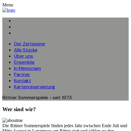
Menu
Der Zerrissene
Alle Stücke
Über uns
Ensemble
In Memoriam
Partner
Kontakt
Kartenreservierung
Rittner Sommerspiele - seit 1973
Wer sind wir?
Die Rittner Sommerspiele finden jedes Jahr zwischen Ende Juli und
Mitte August in Lengmoos am Ritten statt und zählen zu den