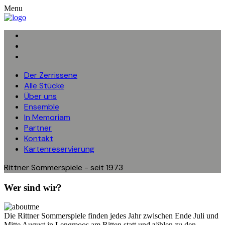
Menu
Der Zerrissene
Alle Stücke
Über uns
Ensemble
In Memoriam
Partner
Kontakt
Kartenreservierung
Rittner Sommerspiele - seit 1973
Wer sind wir?
Die Rittner Sommerspiele finden jedes Jahr zwischen Ende Juli und
Mitte August in Lengmoos am Ritten statt und zählen zu den